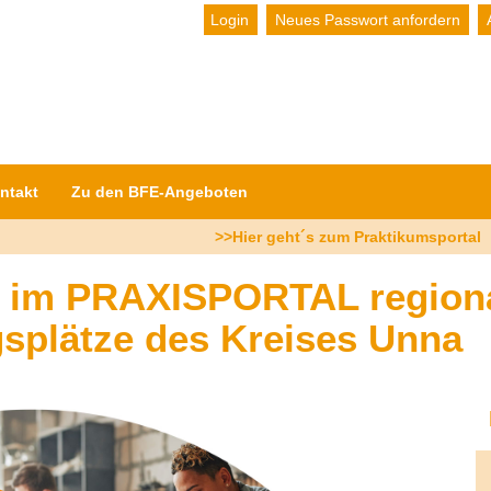
Login
Neues Passwort anfordern
ntakt
Zu den BFE-Angeboten
>>Hier geht´s zum Praktikumsportal
n im PRAXISPORTAL regiona
splätze des Kreises Unna
L