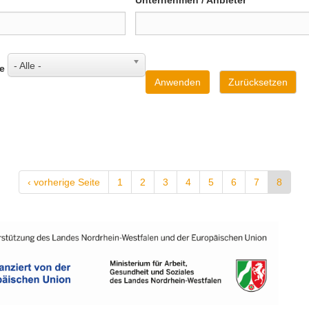
Unternehmen / Anbieter
- Alle -
e
Anwenden
Zurücksetzen
‹ vorherige Seite
1
2
3
4
5
6
7
8