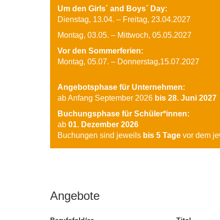
Um den Girls´ and Boys´ Day:
Dienstag, 13.04. – Freitag, 23.04.2027
Montag, 03.05. – Mittwoch, 05.05.2027
Vor den Sommerferien:
Montag, 05.07.
–
Donnerstag,15.07.2027
Angebotsphase für Unternehmen:
ab Anfang September 2026
bis 28. Juni 2027
Buchungsphase für Schüler*innen:
ab
01. Dezember 2026
Buchungen sind jeweils
bis 5 Tage
vor dem je
Angebote