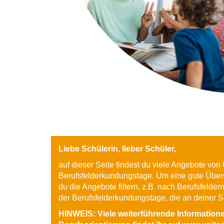
Liebe Schülerin, lieber Schüler,
auf dieser Seite findest du viele Angebote vo
Berufsfelderkundungstage. Um eine gute Über
du die Angebote filtern, z.B. nach Berufsfelde
der Berufsfelderkundungstage, die an deiner 
HINWEIS: Viele weiterführende Informatio