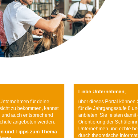
Liebe Unternehmen,
n Unternehmen für deine
über dieses Portal können 
sicht zu bekommen, kannst
für die Jahrgangsstufe 8 u
rn und auch entsprechend
anbieten. Sie leisten damit 
Schule angeboten werden.
Orientierung der Schülerin
Unternehmen und echte beru
nen und Tipps zum Thema
durch theoretische Informa