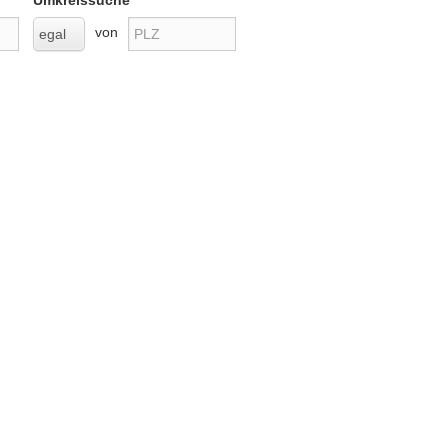
Umkreissuche
Entfernung
Ursprung
von