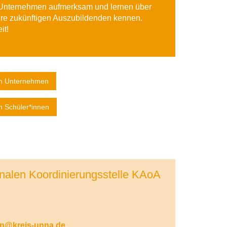
 Unternehmen aufmerksam und lernen über
Ihre zukünftigen Auszubildenden kennen.
it!
von Unternehmen
n Schüler*innen
alen Koordinierungsstelle KAoA
in@kreis-unna.de